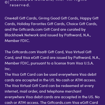
©
Accessibility
|
GiftCardMall Customers
reserved.
Open Loop Consumer Disclosure
More Support Options
One4all Gift Cards, Giving Good Gift Cards, Happy Gift
Cards, Holiday Favorites Gift Cards, Choice Gift Cards,
and the Giftcards.com Gift Card are curated by
Blackhawk Network and issued by Pathward, N.A.,
Member FDIC.
The Giftcards.com Visa® Gift Card, Visa Virtual Gift
Card, and Visa eGift Card are issued by Pathward, N.A.,
Member FDIC, pursuant to a license from Visa U.S.A.
Inc.
The Visa Gift Card can be used everywhere Visa debit
cards are accepted in the US. No cash or ATM access.
The Visa Virtual Gift Card can be redeemed at every
internet, mail order, and telephone merchant
everywhere Visa debit cards are accepted in the US. No
cash or ATM access. The Giftcards.com Visa eGift Card