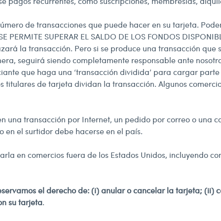
 pagos recurrentes, como suscripciones, membresías, alquile
número de transacciones que puede hacer en su tarjeta. Pod
O SE PERMITE SUPERAR EL SALDO DE LOS FONDOS DISPONIBLES E
zará la transacción. Pero si se produce una transacción que s
ra, seguirá siendo completamente responsable ante nosotros p
ciante que haga una ‘transacción dividida’ para cargar parte
itulares de tarjeta dividan la transacción. Algunos comercios 
en una transacción por Internet, un pedido por correo o una c
 en el surtidor debe hacerse en el país.
sarla en comercios fuera de los Estados Unidos, incluyendo co
eservamos el derecho de: (i) anular o cancelar la tarjeta; (ii)
on su tarjeta
.