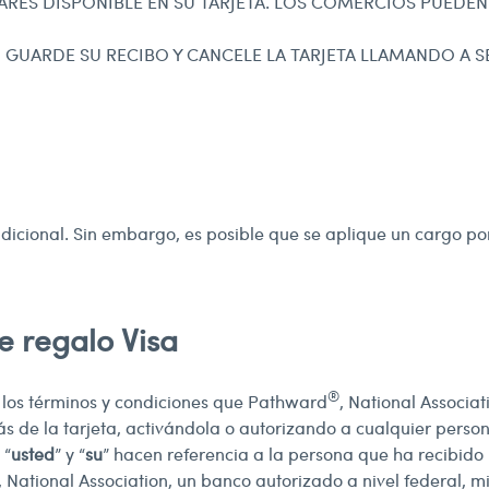
ARES DISPONIBLE EN SU TARJETA. LOS COMERCIOS PUEDE
A, GUARDE SU RECIBO Y CANCELE LA TARJETA LLAMANDO A S
dicional. Sin embargo, es posible que se aplique un cargo p
de regalo Visa
®
ce los términos y condiciones que Pathward
, National Associat
s de la tarjeta, activándola o autorizando a cualquier persona
 “
usted
” y “
su
” hacen referencia a la persona que ha recibido 
National Association, un banco autorizado a nivel federal, mi