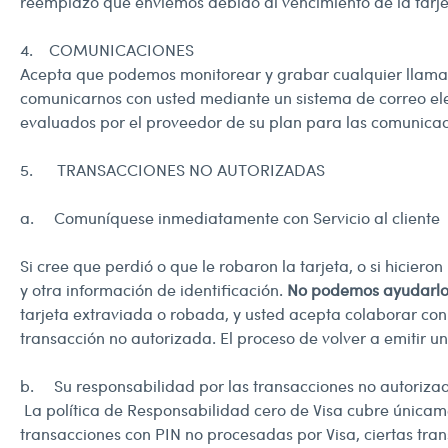
reemplazo que enviemos debido al vencimiento de la tarje
4. COMUNICACIONES
Acepta que podemos monitorear y grabar cualquier llamad
comunicarnos con usted mediante un sistema de correo elec
evaluados por el proveedor de su plan para las comunica
5. TRANSACCIONES NO AUTORIZADAS
a. Comuníquese inmediatamente con Servicio al cliente
Si cree que perdió o que le robaron la tarjeta, o si hicier
y otra información de identificación.
No podemos ayudarlo s
tarjeta extraviada o robada, y usted acepta colaborar con
transacción no autorizada. El proceso de volver a emitir u
b. Su responsabilidad por las transacciones no autorizad
La política de Responsabilidad cero de Visa cubre únicamen
transacciones con PIN no procesadas por Visa, ciertas tra