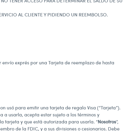
N NO TENER ACCESO PARA DETERMINAR EL SALDO DE SU
ERVICIO AL CLIENTE Y PIDIENDO UN REEMBOLSO.
or envío exprés por una Tarjeta de reemplazo de hasta
ion usó para emitir una tarjeta de regalo Visa (“Tarjeta”).
 a usarla, acepta estar sujeto a los términos y
la tarjeta y que está autorizada para usarla. “
Nosotros
”,
embro de la FDIC, y a sus divisiones o cesionarios. Debe